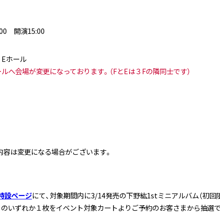
00 開演15:00
 Eホール
ールへ会場が変更になっております。（FとEは３Fの隣同士です）
内容は変更になる場合がございます。
 特設ページ
にて、対象期間内に3/14発売の下野紘1stミニアルバム（初回限定盤
0025）のいずれか１枚をイベント対象カートよりご予約のお客さまから抽選