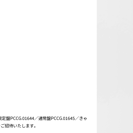
PCCG.01644／通常盤PCCG.01645／きゃ
でご招待いたします。