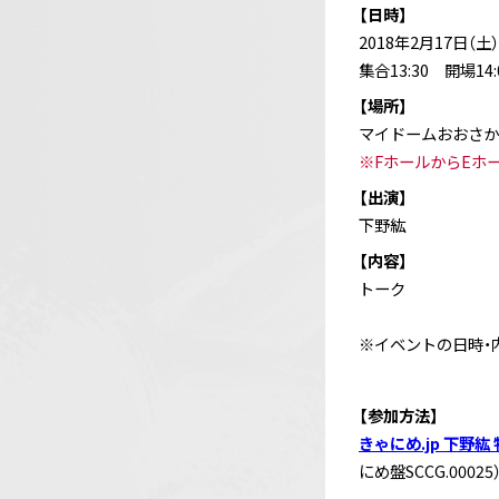
【日時】
2018年2月17日（土）
集合13:30 開場14:
【場所】
マイドームおおさか
※FホールからEホ
【出演】
下野紘
【内容】
トーク
※イベントの日時・
【参加方法】
きゃにめ.jp 下野紘
にめ盤SCCG.0