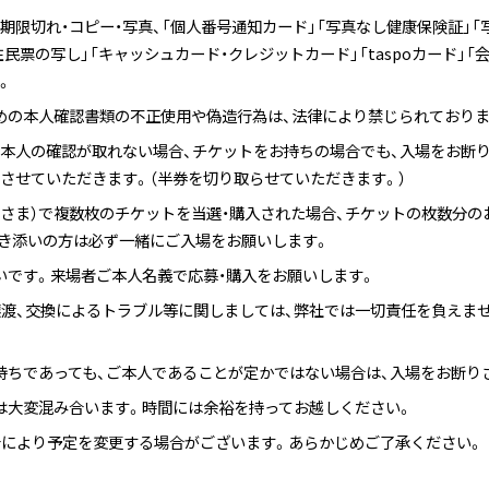
期限切れ・コピー・写真、「個人番号通知カード」「写真なし健康保険証」「
住民票の写し」「キャッシュカード・クレジットカード」「taspoカード」
。
めの本人確認書類の不正使用や偽造行為は、法律により禁じられておりま
者本人の確認が取れない場合、チケットをお持ちの場合でも、入場をお断
させていただきます。（半券を切り取らせていただきます。）
客さま）で複数枚のチケットを当選・購入された場合、チケットの枚数分の
き添いの方は必ず一緒にご入場をお願いします。
いです。来場者ご本人名義で応募・購入をお願いします。
譲渡、交換によるトラブル等に関しましては、弊社では一切責任を負えま
持ちであっても、ご本人であることが定かではない場合は、入場をお断り
は大変混み合います。時間には余裕を持ってお越しください。
合により予定を変更する場合がございます。あらかじめご了承ください。