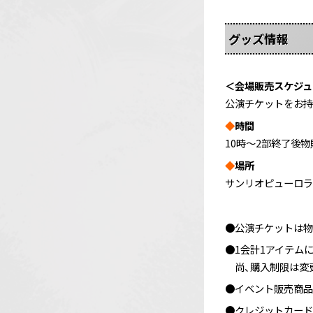
グッズ情報
＜会場販売スケジュ
公演チケットをお持
◆
時間
10時～2部終了後
◆
場所
サンリオピューロラ
●公演チケットは物
●1会計1アイテム
尚、購入制限は変
●イベント販売商品
●クレジットカードは 