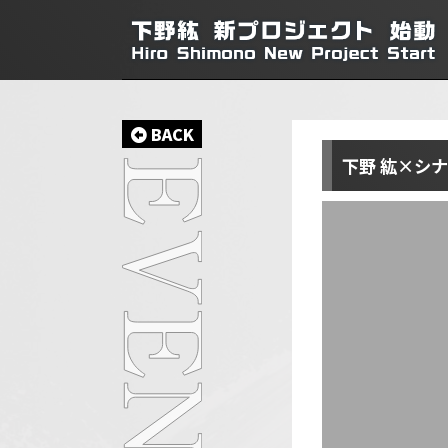
BACK
下野 紘×シ