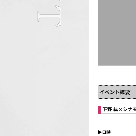
イベント概要
下野 紘×シナ
▶日時