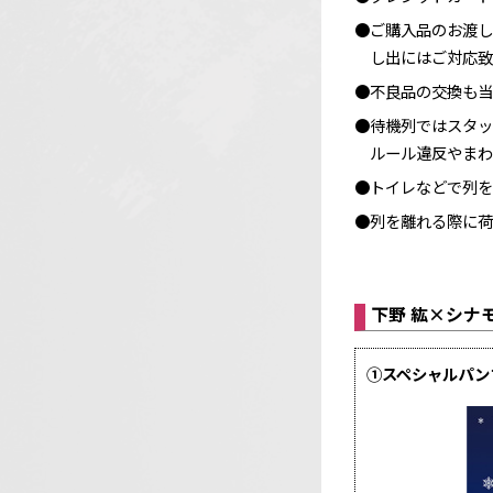
●ご購入品のお渡し
し出にはご対応致
●不良品の交換も当
●待機列ではスタッ
ルール違反やまわ
●トイレなどで列を
●列を離れる際に荷
下野 紘×シナ
①スペシャルパン