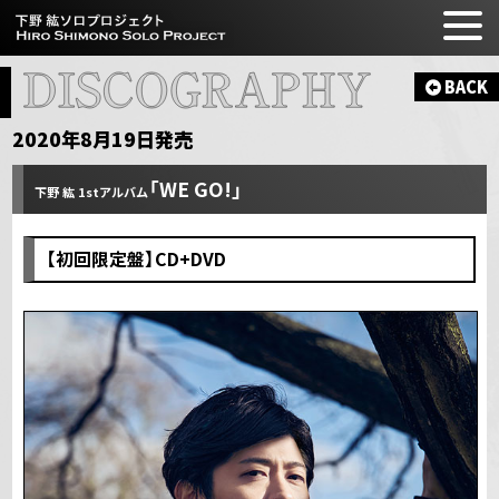
BACK
2020年8月19日発売
「WE GO!」
下野 紘 1stアルバム
【初回限定盤】CD+DVD