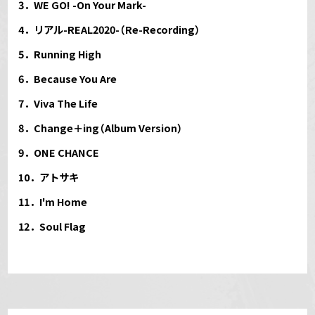
3．WE GO! -On Your Mark-
4．リアル-REAL2020-（Re-Recording）
5．Running High
6．Because You Are
7．Viva The Life
8．Change＋ing（Album Version）
9．ONE CHANCE
10．アトサキ
11．I'm Home
12．Soul Flag